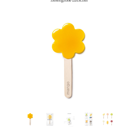
riesengroße Lutscher