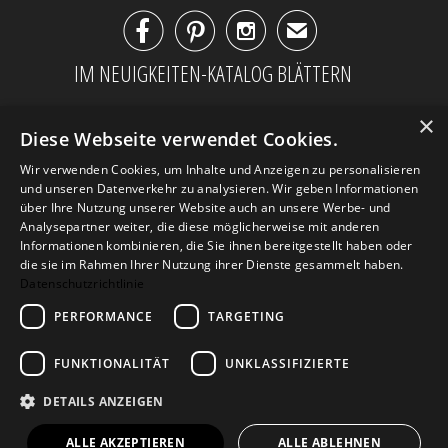



✉
IM NEUIGKEITEN-KATALOG BLÄTTERN
×
Diese Webseite verwendet Cookies.
Wir verwenden Cookies, um Inhalte und Anzeigen zu personalisieren
und unseren Datenverkehr zu analysieren. Wir geben Informationen
über Ihre Nutzung unserer Website auch an unsere Werbe- und
Analysepartner weiter, die diese möglicherweise mit anderen
Informationen kombinieren, die Sie ihnen bereitgestellt haben oder
die sie im Rahmen Ihrer Nutzung ihrer Dienste gesammelt haben.
Datenschutzrichtlinie
PERFORMANCE
TARGETING
AGB
Datenschutz
Impressum
Kontakt
FUNKTIONALITÄT
UNKLASSIFIZIERTE
DETAILS ANZEIGEN
© 2026
Design Geschenke
. Design Geschenke
Shop
ALLE AKZEPTIEREN
ALLE ABLEHNEN