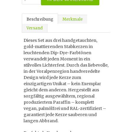
Beschreibung
Merkmale
Versand
Dieses Set aus drei handgetauchten,
gold-mattierenden Stabkerzen in
leuchtenden Dip-Dye-Farbtönen
verwandelt jeden Moment in ein
stilvolles Lichterfest. Durch das liebevolle,
in der Voralpenregion handveredelte
Design wird jede Kerze zum
einzigartigen Unikat – kein Exemplar
gleicht dem anderen. Hergestellt aus
sorgfältig ausgewähltem, regional
produziertem Paraffin – komplett
vegan, palmölfrei und RAL-zertifiziert –
garantiert jede Kerze sauberen und
langen Abbrand.