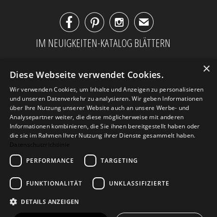



✉
IM NEUIGKEITEN-KATALOG BLÄTTERN
×
Diese Webseite verwendet Cookies.
Wir verwenden Cookies, um Inhalte und Anzeigen zu personalisieren
und unseren Datenverkehr zu analysieren. Wir geben Informationen
über Ihre Nutzung unserer Website auch an unsere Werbe- und
Analysepartner weiter, die diese möglicherweise mit anderen
Informationen kombinieren, die Sie ihnen bereitgestellt haben oder
die sie im Rahmen Ihrer Nutzung ihrer Dienste gesammelt haben.
Datenschutzrichtlinie
PERFORMANCE
TARGETING
AGB
Datenschutz
Impressum
Kontakt
FUNKTIONALITÄT
UNKLASSIFIZIERTE
DETAILS ANZEIGEN
© 2026
Design Geschenke
. Design Geschenke
Shop