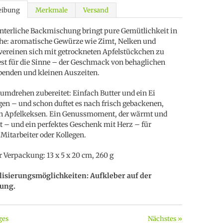
eibung
Merkmale
Versand
nterliche Backmischung bringt pure Gemütlichkeit in
he: aromatische Gewürze wie Zimt, Nelken und
ereinen sich mit getrockneten Apfelstückchen zu
st für die Sinne – der Geschmack von behaglichen
enden und kleinen Auszeiten.
mdrehen zubereitet: Einfach Butter und ein Ei
en – und schon duftet es nach frisch gebackenen,
n Apfelkeksen. Ein Genussmoment, der wärmt und
t – und ein perfektes Geschenk mit Herz – für
Mitarbeiter oder Kollegen.
 Verpackung: 13 x 5 x 20 cm, 260 g
lisierungsmöglichkeiten: Aufkleber auf der
ung.
ges
Nächstes »