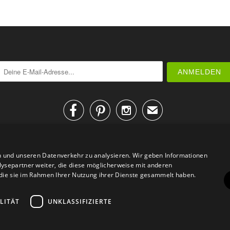



✉
n und unseren Datenverkehr zu analysieren. Wir geben Informationen
ysepartner weiter, die diese möglicherweise mit anderen
r die sie im Rahmen Ihrer Nutzung ihrer Dienste gesammelt haben.
AGB
Datenschutz
Impressum
Kontakt
LITÄT
UNKLASSIFIZIERTE
© 2026
Design Geschenke
. Design Geschenke Shop