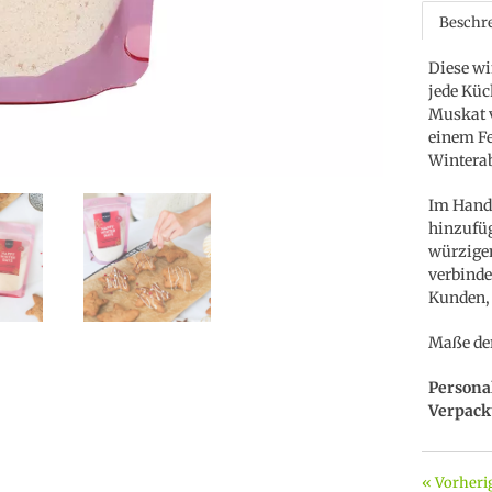
Beschr
Diese wi
jede Küc
Muskat v
einem Fe
Winterab
Im Handu
hinzufüg
würzige
verbinde
Kunden, 
Maße der
Persona
Verpack
« Vorheri