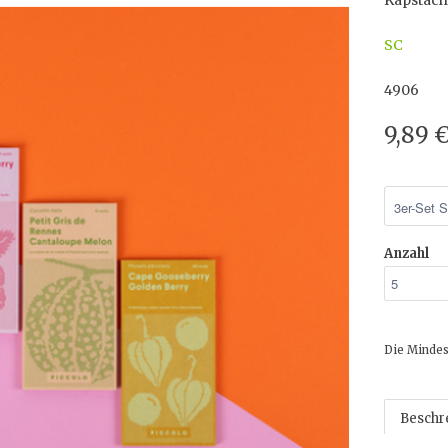
Kapstach
SC
4906
9,89 
Anzahl
Die Mindes
Beschr