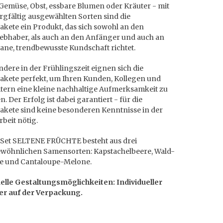
Gemüse, Obst, essbare Blumen oder Kräuter - mit
rgfältig ausgewählten Sorten sind die
kete ein Produkt, das sich sowohl an den
iebhaber, als auch an den Anfänger und auch an
ane, trendbewusste Kundschaft richtet.
dere in der Frühlingszeit eignen sich die
kete perfekt, um Ihren Kunden, Kollegen und
itern eine kleine nachhaltige Aufmerksamkeit zu
. Der Erfolg ist dabei garantiert - für die
kete sind keine besonderen Kenntnisse in der
beit nötig.
-Set SELTENE FRÜCHTE besteht aus drei
wöhnlichen Samensorten: Kapstachelbeere, Wald-
e und Cantaloupe-Melone.
uelle Gestaltungsmöglichkeiten: Individueller
er auf der Verpackung.