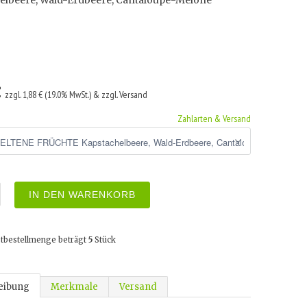
elbeere, Wald-Erdbeere, Cantaloupe-Melone
€
zzgl. 1,88 € (19.0% MwSt.) & zzgl. Versand
Zahlarten & Versand
IN DEN WARENKORB
tbestellmenge beträgt
5
Stück
eibung
Merkmale
Versand