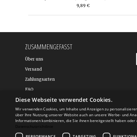
9,89 €
ZUSAMMENGEFASST
Über uns
Versand
Zahlungsarten
FAQ
Diese Webseite verwendet Cookies.
BALTIC DESIGN SHOP
Wir verwenden Cookies, um Inhalte und Anzeigen zu personalisiere
über Ihre Nutzung unserer Website auch an unsere Werbe- und Anal
Informationen kombinieren, die Sie ihnen bereitgestellt haben ode
Datenschutzrichtlinie
PERFORMANCE
TARGETING
FUNKTIONA