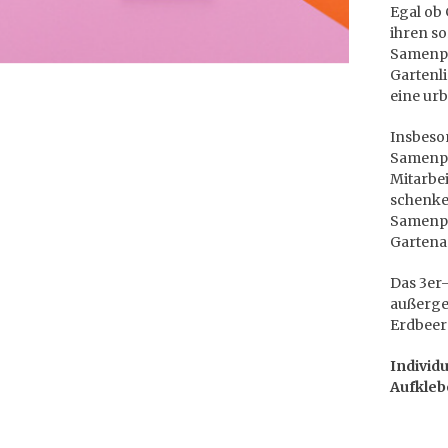
Egal ob 
ihren so
Samenpa
Gartenl
eine urb
Insbeson
Samenpa
Mitarbe
schenken
Samenpa
Gartenar
Das 3er
außerge
Erdbeer
Individ
Aufkleb