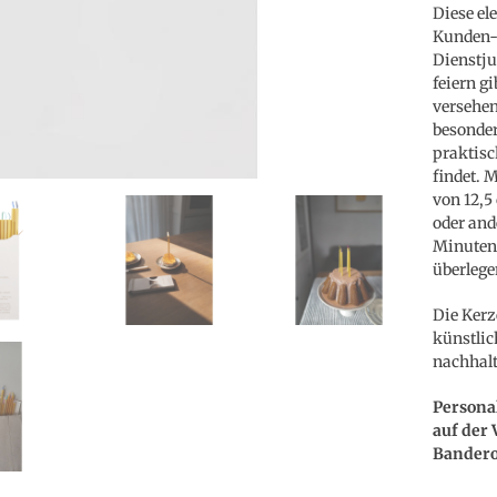
Diese el
Kunden- 
Dienstju
feiern g
versehen
besonder
praktis
findet. 
von 12,5
oder and
Minuten 
überlege
Die Kerz
künstlic
nachhalt
Persona
auf der 
Bandero