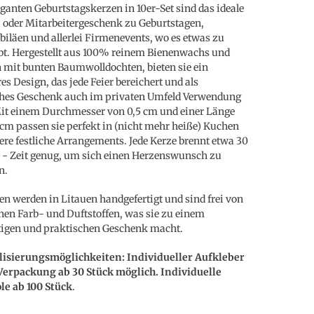
eganten Geburtstagskerzen in 10er-Set sind das ideale
oder Mitarbeitergeschenk zu Geburtstagen,
biläen und allerlei Firmenevents, wo es etwas zu
ibt. Hergestellt aus 100% reinem Bienenwachs und
 mit bunten Baumwolldochten, bieten sie ein
es Design, das jede Feier bereichert und als
ches Geschenk auch im privaten Umfeld Verwendung
Mit einem Durchmesser von 0,5 cm und einer Länge
 cm passen sie perfekt in (nicht mehr heiße) Kuchen
ere festliche Arrangements. Jede Kerze brennt etwa 30
- Zeit genug, um sich einen Herzenswunsch zu
n.
en werden in Litauen handgefertigt und sind frei von
hen Farb- und Duftstoffen, was sie zu einem
igen und praktischen Geschenk macht.
lisierungsmöglichkeiten:
Individueller Aufkleber
Verpackung ab 30 Stück möglich. Individuelle
le ab 100 Stück
.