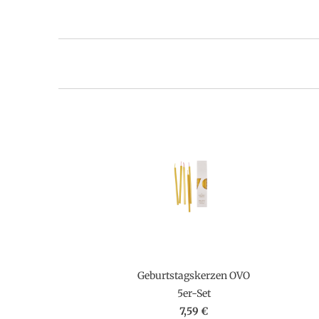
Geburtstagskerzen OVO
5er-Set
7,59 €