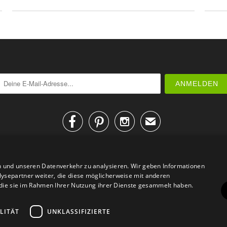



✉
n und unseren Datenverkehr zu analysieren. Wir geben Informationen
ysepartner weiter, die diese möglicherweise mit anderen
r die sie im Rahmen Ihrer Nutzung ihrer Dienste gesammelt haben.
AGB
Datenschutz
Impressum
Kontakt
LITÄT
UNKLASSIFIZIERTE
© 2026
Design Geschenke
. Design Geschenke Shop