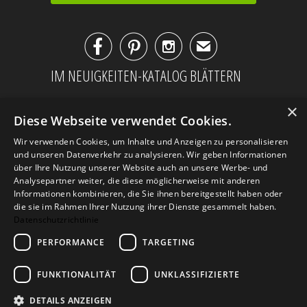



✉
IM NEUIGKEITEN-KATALOG BLÄTTERN
×
Diese Webseite verwendet Cookies.
Wir verwenden Cookies, um Inhalte und Anzeigen zu personalisieren
und unseren Datenverkehr zu analysieren. Wir geben Informationen
über Ihre Nutzung unserer Website auch an unsere Werbe- und
Analysepartner weiter, die diese möglicherweise mit anderen
Informationen kombinieren, die Sie ihnen bereitgestellt haben oder
die sie im Rahmen Ihrer Nutzung ihrer Dienste gesammelt haben.
Datenschutzrichtlinie
PERFORMANCE
TARGETING
AGB
Datenschutz
Impressum
Kontakt
FUNKTIONALITÄT
UNKLASSIFIZIERTE
DETAILS ANZEIGEN
© 2026
Design Geschenke
. Design Geschenke