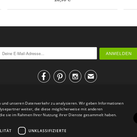



✉
n und unseren Datenverkehr zu analysieren. Wir geben Informationen
ysepartner weiter, die diese möglicherweise mit anderen
r die sie im Rahmen Ihrer Nutzung ihrer Dienste gesammelt haben.
AGB
Datenschutz
Impressum
Kontakt
LITÄT
UNKLASSIFIZIERTE
© 2026
Design Geschenke
. Design Geschenke Shop