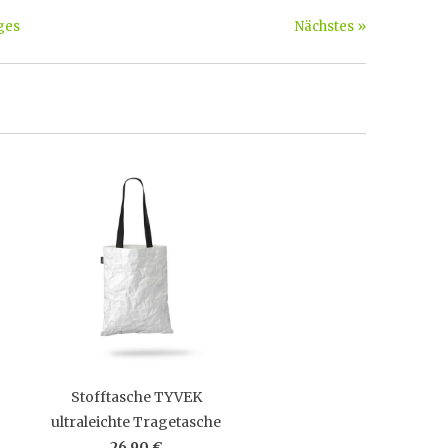
ges
Nächstes »
Stofftasche TYVEK
ultraleichte Tragetasche
26,90 €