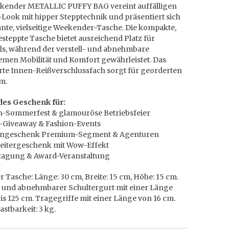
kender METALLIC PUFFY BAG vereint auffälligen
-Look mit hipper Stepptechnik und präsentiert sich
ante, vielseitige Weekender-Tasche. Die kompakte,
steppte Tasche bietet ausreichend Platz für
als, während der verstell- und abnehmbare
emen Mobilität und Komfort gewährleistet. Das
erte Innen-Reißverschlussfach sorgt für georderten
um.
es Geschenk für:
n-Sommerfest & glamouröse Betriebsfeier
-Giveaway & Fashion-Events
engeschenk Premium-Segment & Agenturen
beitergeschenk mit Wow-Effekt
stagung & Award-Veranstaltung
 Tasche: Länge: 30 cm, Breite: 15 cm, Höhe: 15 cm.
l- und abnehmbarer Schultergurt mit einer Länge
is 125 cm. Tragegriffe mit einer Länge von 16 cm.
astbarkeit: 3 kg.