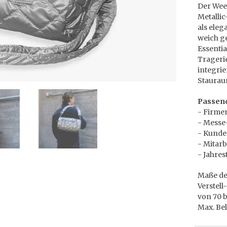
Der Wee
Metallic
als eleg
weich ge
Essenti
Trageri
integri
Staura
Passend
- Firme
- Messe
- Kund
- Mitar
- Jahre
Maße der
Verstel
von 70 b
Max. Bel