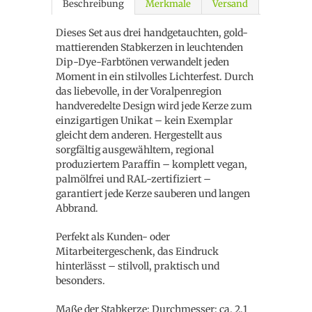
Beschreibung
Merkmale
Versand
Dieses Set aus drei handgetauchten, gold-
mattierenden Stabkerzen in leuchtenden
Dip-Dye-Farbtönen verwandelt jeden
Moment in ein stilvolles Lichterfest. Durch
das liebevolle, in der Voralpenregion
handveredelte Design wird jede Kerze zum
einzigartigen Unikat – kein Exemplar
gleicht dem anderen. Hergestellt aus
sorgfältig ausgewähltem, regional
produziertem Paraffin – komplett vegan,
palmölfrei und RAL-zertifiziert –
garantiert jede Kerze sauberen und langen
Abbrand.
Perfekt als Kunden- oder
Mitarbeitergeschenk, das Eindruck
hinterlässt – stilvoll, praktisch und
besonders.
Maße der Stabkerze: Durchmesser: ca. 2,1