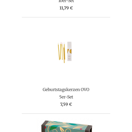
10er-Set
11,79 €
Geburtstagskerzen OVO
5er-Set
7,59 €