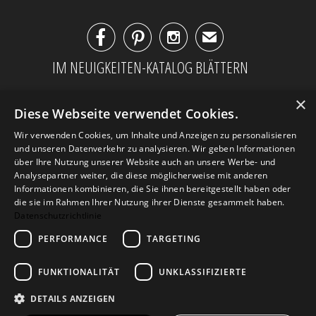



✉
IM NEUIGKEITEN-KATALOG BLÄTTERN
×
Diese Webseite verwendet Cookies.
Wir verwenden Cookies, um Inhalte und Anzeigen zu personalisieren
und unseren Datenverkehr zu analysieren. Wir geben Informationen
über Ihre Nutzung unserer Website auch an unsere Werbe- und
Analysepartner weiter, die diese möglicherweise mit anderen
Informationen kombinieren, die Sie ihnen bereitgestellt haben oder
die sie im Rahmen Ihrer Nutzung ihrer Dienste gesammelt haben.
Datenschutzrichtlinie
PERFORMANCE
TARGETING
AGB
Datenschutz
Impressum
Kontakt
FUNKTIONALITÄT
UNKLASSIFIZIERTE
DETAILS ANZEIGEN
© 2026
Design Geschenke
. Design Geschenke