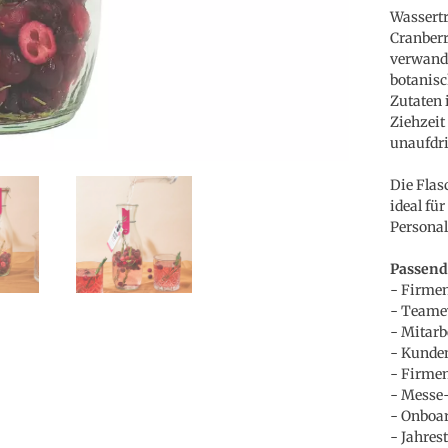
Wassert
Cranberr
verwande
botanisc
Zutaten 
Ziehzeit
unaufdri
Die Flas
ideal fü
Personal
Passend
- Firmen
- Teamev
- Mitarb
- Kunden
- Firme
- Messe
- Onboa
- Jahres