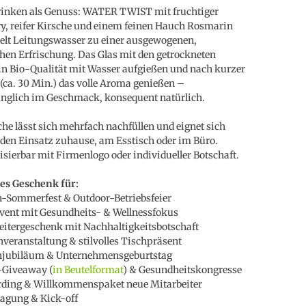
rinken als Genuss: WATER TWIST mit fruchtiger
y, reifer Kirsche und einem feinen Hauch Rosmarin
lt Leitungswasser zu einer ausgewogenen,
hen Erfrischung. Das Glas mit den getrockneten
in Bio-Qualität mit Wasser aufgießen und nach kurzer
 (ca. 30 Min.) das volle Aroma genießen –
nglich im Geschmack, konsequent natürlich.
che lässt sich mehrfach nachfüllen und eignet sich
r den Einsatz zuhause, am Esstisch oder im Büro.
isierbar mit Firmenlogo oder individueller Botschaft.
es Geschenk für:
-Sommerfest & Outdoor-Betriebsfeier
ent mit Gesundheits- & Wellnessfokus
eitergeschenk mit Nachhaltigkeitsbotschaft
veranstaltung & stilvolles Tischpräsent
njubiläum & Unternehmensgeburtstag
-Giveaway (
in Beutelformat
) & Gesundheitskongresse
rding & Willkommenspaket neue Mitarbeiter
tagung & Kick-off