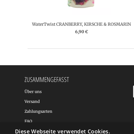
WaterTwist CRANBERRY, KIRSCHE & ROSMARIN
6,90 €
ZUSAMMENGEFASST
Über uns
Versand
Zahlungsarten
FAQ
Diese Webseite verwendet Cookies.
BALTIC DESIGN SHOP