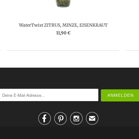
WaterTwist ZITRUS, MINZE, EISENKRAUT
11,90 €



✉