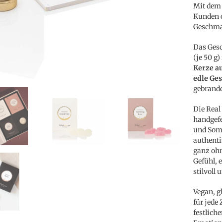
Mit dem
Kunden o
Geschma
Das Gesc
(je 50 g
Kerze a
edle Ge
gebrand
Die Real
handgefe
und Somm
authenti
ganz ohn
Gefühl, 
stilvoll
Vegan, g
für jede
festlich