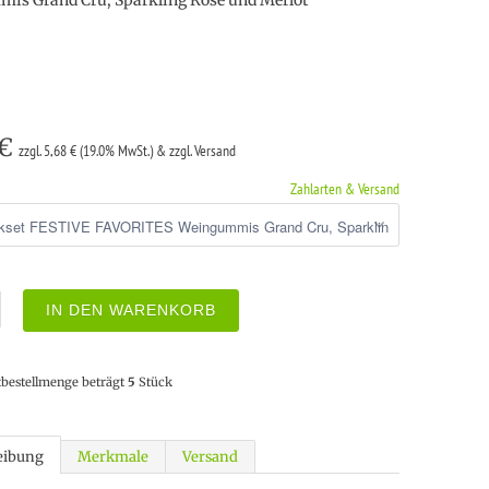
is Grand Cru, Sparkling Rosé und Merlot
 €
zzgl. 5,68 € (19.0% MwSt.) & zzgl. Versand
Zahlarten & Versand
IN DEN WARENKORB
tbestellmenge beträgt
5
Stück
eibung
Merkmale
Versand