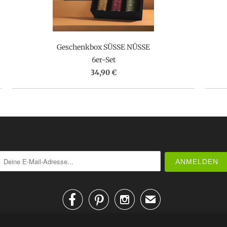
Geschenkbox SÜSSE NÜSSE
6er-Set
34,90 €



✉