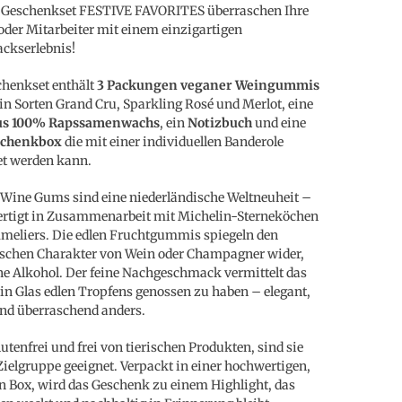
 Geschenkset FESTIVE FAVORITES überraschen Ihre
der Mitarbeiter mit einem einzigartigen
ckserlebnis!
henkset enthält
3 Packungen veganer Weingummis
) in Sorten Grand Cru, Sparkling Rosé und Merlot, eine
us 100% Rapssamenwachs
, ein
Notizbuch
und eine
schenkbox
die mit einer individuellen Banderole
et werden kann.
 Wine Gums sind eine niederländische Weltneuheit –
rtigt in Zusammenarbeit mit Michelin-Sterneköchen
eliers. Die edlen Fruchtgummis spiegeln den
schen Charakter von Wein oder Champagner wider,
e Alkohol. Der feine Nachgeschmack vermittelt das
ein Glas edlen Tropfens genossen zu haben – elegant,
 und überraschend anders.
lutenfrei und frei von tierischen Produkten, sind sie
 Zielgruppe geeignet. Verpackt in einer hochwertigen,
en Box, wird das Geschenk zu einem Highlight, das