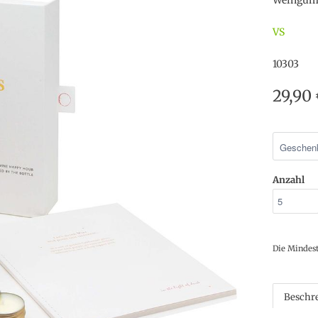
Weingumm
VS
10303
29,90
Anzahl
Die Mindes
Beschr